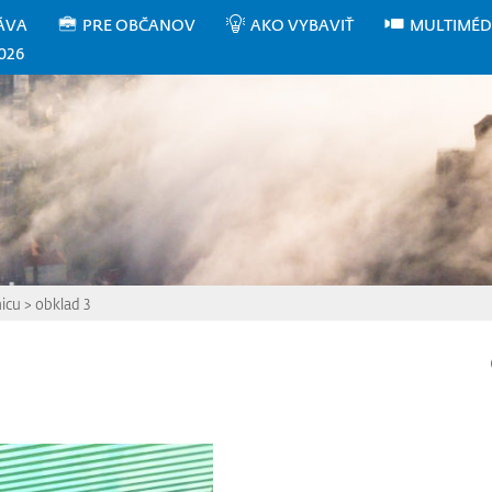
ÁVA
PRE OBČANOV
AKO VYBAVIŤ
MULTIMÉD
026
icu
>
obklad 3