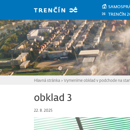
Prejsť na hlavný obsah
SAMOSPR
TRENČÍN 2
Hlavná stránka
>
Vymeníme obklad v podchode na stan
obklad 3
22. 8. 2025