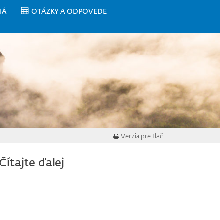
IÁ
OTÁZKY A ODPOVEDE
Verzia pre tlač
Čítajte ďalej