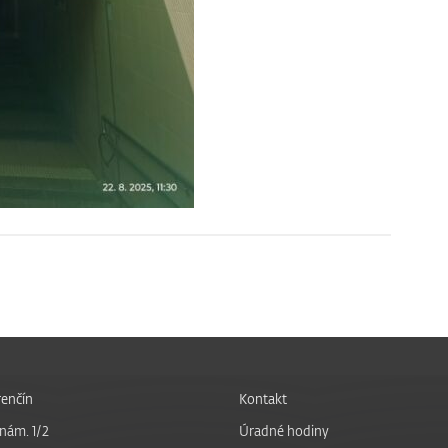
enčín
Kontakt
nám. 1/2
Úradné hodiny