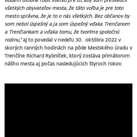
Budem osobne robiť všetko pre to, aby som presvedčil
všetkých obyvateľov mesta, že táto voľba je pre toto
mesto správna, že je to o nás všetkých. Bez občanov by
som nebol úspešný a ja som úspešný vďaka Trenčanom
a Trenčiankam a vďaka tomu, že tvoríme spoločnú
rodinu,“
aj to povedal v nedeľu 30. októbra 2022 v
skorých ranných hodinách na pôde Mestského úradu v
Trenčíne Richard Rybníček, ktorý zostáva primátorom
nášho mesta aj počas nasledujúcich štyroch rokov.