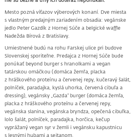
nie sú bežné a trhy ich doteraz neponúkali.
Mesto pozná víťazov výberových konaní. Dve miesta
s vlastným predajným zariadením obsadia: vegánske
jedlo Peter Gazdík z Hornej Súče a belgické waffle
Nadežda Bírová z Bratislavy.
Umiestnené budú na rohu Farskej ulice pri budove
Slovenskej sporiteľne. Predajca z Hornej Súče bude
ponúkať beyond burger s hranolkami a vegan
tatárskou omáčkou (domáca žemľa, placka
z hráškového proteínu a červenej repy, kučeravý šalát,
polníček, paradajka, kyslá uhorka, červená cibuľa a
dressing), vegánsky „Gazda“ burger (domáca žemľa,
placka z hráškového proteínu a červenej repy,
vegánska slanina, vegánska bryndza, opečená cibuľka,
lolo šalát, polníček, paradajka, horčica, kečup
vyprážaný vegan syr v žemli i vegánsku kapustnicu
s lesnými hubami a seitanom.