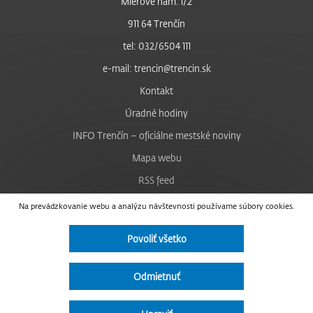
Mierové nám. 1/2
911 64 Trenčín
tel: 032/6504 111
e-mail: trencin@trencin.sk
Kontakt
Úradné hodiny
INFO Trenčín – oficiálne mestské noviny
Mapa webu
RSS feed
Nastavenie cookies
Na prevádzkovanie webu a analýzu návštevnosti používame súbory cookies.
Facebook
Povoliť všetko
YouTube
Instagram
Odmietnuť
Vyhlásenie o prístupnosti