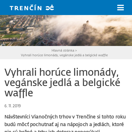
Prejsť na hlavný obsah
Hlavná stránka
>
Vyhrali horúce limonády, vegánske jedlá a belgické waffle
Vyhrali horúce limonády,
vegánske jedlá a belgické
waffle
6. 11. 2019
Návštevníci Vianočných trhov v Trenčíne si tohto roku
budú môcť pochutnať aj na nápojoch a jedlách, ktoré