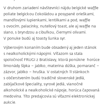
V druhom zariadení návštevníci nájdu belgické waffle
poliate belgickou čokoládou a posypané orieškami,
mandľovými lupienkami, lentilkami a pod, waffle
s ovocím, palacinky, nutellový toast, ale aj waffle na
slano, s bryndzou a cibuľkou, čiernymi olivami.
V ponuke budú aj toasty šunka syr.
Výberovým konaním bude obsadený aj jeden stánok
s nealkoholickými nápojmi. Víťazom sa stala
spoločnosť FRUGI z Bratislavy, ktorá ponúkne horúce
limonády šípka – jablko, materina dúška, pomaranč –
zázvor, jablko – hruška. V ostatných 11 stánkoch
s občerstvením budú tradičné slovenské jedlá,
zabíjačkové špeciality, syrové jedlá, vianočné
alkoholické a nealkoholické nápoje, horúca čapovaná
medovina. Títo predajcovia sú víťazmi elektronickej
aukcie.