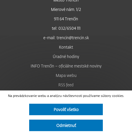
Mierové nám. 1/2
911 64 Trenčín
tel: 032/6504 111
e-mail: trencin@trencin.sk
Kontakt
Úradné hodiny
INFO Trenčín – oficiálne mestské noviny
Mapa webu
RSS feed
Nastavenie cookies
Na prevádzkovanie webu a analýzu návštevnosti používame súbory cookies.
Facebook
Povoliť všetko
YouTube
Instagram
Odmietnuť
Vyhlásenie o prístupnosti