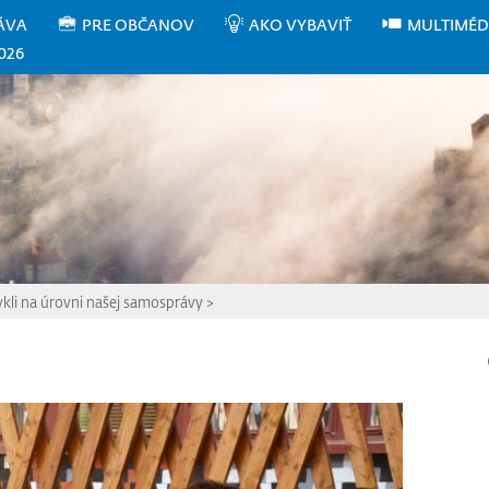
ÁVA
PRE OBČANOV
AKO VYBAVIŤ
MULTIMÉD
026
kli na úrovni našej samosprávy
>