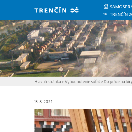
Prejsť na hlavný obsah
SAMOSPR
TRENČÍN 2
Hlavná stránka
>
Vyhodnotenie súťaže Do práce na bicy
15. 8. 2024