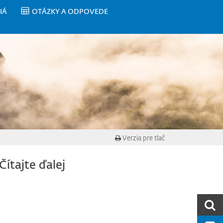
IÁ
OTÁZKY A ODPOVEDE
Verzia pre tlač
Čítajte ďalej