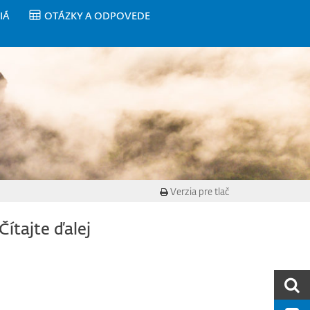
IÁ
OTÁZKY A ODPOVEDE
Verzia pre tlač
Čítajte ďalej