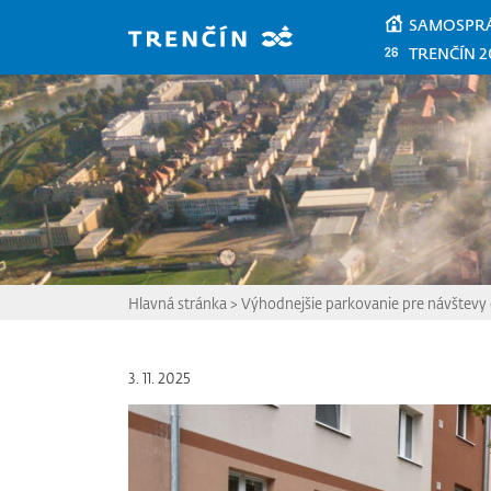
Prejsť na hlavný obsah
SAMOSPR
TRENČÍN 2
Hlavná stránka
>
Výhodnejšie parkovanie pre návštevy
3. 11. 2025