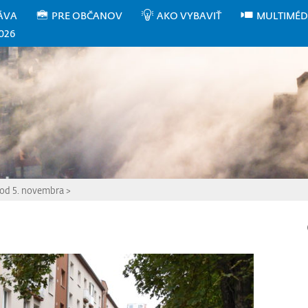
ÁVA
PRE OBČANOV
AKO VYBAVIŤ
MULTIMÉD
026
 od 5. novembra
>