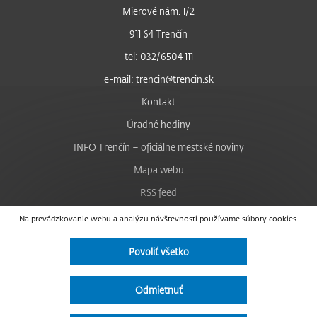
Mierové nám. 1/2
911 64 Trenčín
tel: 032/6504 111
e-mail: trencin@trencin.sk
Kontakt
Úradné hodiny
INFO Trenčín – oficiálne mestské noviny
Mapa webu
RSS feed
Nastavenie cookies
Na prevádzkovanie webu a analýzu návštevnosti používame súbory cookies.
Facebook
Povoliť všetko
YouTube
Instagram
Odmietnuť
Vyhlásenie o prístupnosti