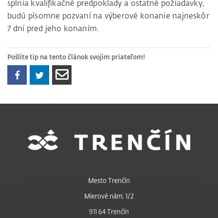
splnia kvalifikačné predpoklady a ostatné požiadavky,
budú písomne pozvaní na výberové konanie najneskôr
7 dní pred jeho konaním.
Pošlite tip na tento článok svojim priateľom!
Mesto Trenčín
Mierové nám. 1/2
911 64 Trenčín