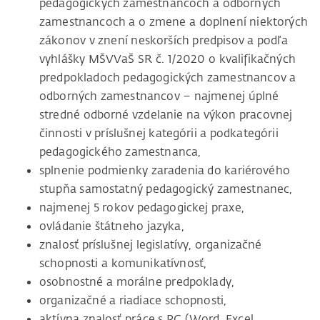
pedagogických zamestnancoch a odborných
zamestnancoch a o zmene a doplnení niektorých
zákonov v znení neskorších predpisov a podľa
vyhlášky MŠVVaŠ SR č. 1/2020 o kvalifikačných
predpokladoch pedagogických zamestnancov a
odborných zamestnancov – najmenej úplné
stredné odborné vzdelanie na výkon pracovnej
činnosti v príslušnej kategórii a podkategórii
pedagogického zamestnanca,
splnenie podmienky zaradenia do kariérového
stupňa samostatný pedagogický zamestnanec,
najmenej 5 rokov pedagogickej praxe,
ovládanie štátneho jazyka,
znalosť príslušnej legislatívy, organizačné
schopnosti a komunikatívnosť,
osobnostné a morálne predpoklady,
organizačné a riadiace schopnosti,
aktívna znalosť práce s PC (Word, Excel,