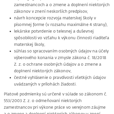
zamestnancoch a o zmene a doplnení niektorých
zákonov v znení neskorších predpisov,
návrh koncepcie rozvoja materskej školy v
písomnej forme (v rozsahu maximálne 4 strany),
lekárske potvrdenie o telesnej a duševnej
spôsobilosti vo vzťahu k výkonu činnosti riaditeľa
materskej školy,
súhlas so spracovaním osobných údajov na účely
výberového konania v zmysle zákona č. 18/2018
Z. z. o ochrane osobných údajov a o zmene a
doplnení niektorých zákonov,
čestné vyhlásenie o pravdivosti všetkých údajov
uvádzaných v prílohách žiadosti.
Platové podmienky sú určené v súlade so zákonom č.
553/2003 Z. z. o odmeňovaní niektorých
zamestnancov pri výkone práce vo verejnom záujme
a o zmene a doplnení niektorých zákonov v znení