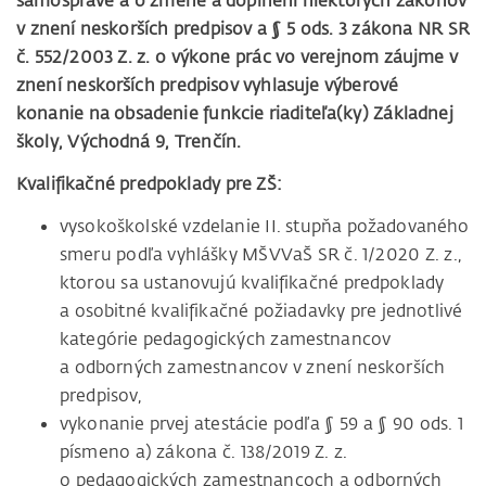
samospráve a o zmene a doplnení niektorých zákonov
v znení neskorších predpisov a § 5 ods. 3 zákona NR SR
č. 552/2003 Z. z. o výkone prác vo verejnom záujme v
znení neskorších predpisov vyhlasuje
výberové
konanie na obsadenie funkcie riaditeľa(ky) Základnej
školy, Východná 9, Trenčín.
Kvalifikačné predpoklady pre ZŠ:
vysokoškolské vzdelanie II. stupňa požadovaného
smeru podľa vyhlášky MŠVVaŠ SR č. 1/2020 Z. z.,
ktorou sa ustanovujú kvalifikačné predpoklady
a osobitné kvalifikačné požiadavky pre jednotlivé
kategórie pedagogických zamestnancov
a odborných zamestnancov v znení neskorších
predpisov,
vykonanie prvej atestácie podľa § 59 a § 90 ods. 1
písmeno a) zákona č. 138/2019 Z. z.
o pedagogických zamestnancoch a odborných