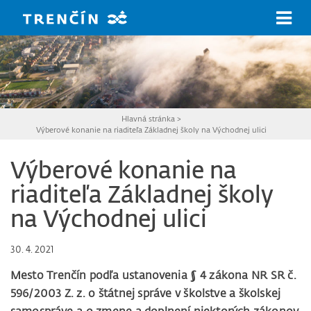
Prejsť na hlavný obsah
Hlavná stránka
>
Výberové konanie na riaditeľa Základnej školy na Východnej ulici
Výberové konanie na
riaditeľa Základnej školy
na Východnej ulici
30. 4. 2021
Mesto Trenčín podľa ustanovenia § 4 zákona NR SR č.
596/2003 Z. z. o štátnej správe v školstve a školskej