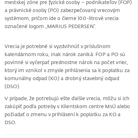
mestskej zóne pre fyzické osoby – podnikateľov (FOP)
a právnické osoby (PO) zabezpečovaný vrecovým
systémom, pričom ide o čierne 100-litrové vrecia
označené logom „MARIUS PEDERSEN“.
Vrecia je potrebné si vyzdvihnúť v príslušnom
kalendárnom roku, inak nárok zaniká. FOP a PO sú
povinné si vyčerpať prednostne nárok na počet vriec,
ktorý im vznikol v zmysle prihlásenia sa k poplatku za
komunálny odpad (KO) a drobný stavebný odpad
(DSO).
V prípade, že potrebujú ešte ďalšie vrecia, môžu si ich
zakúpiť podľa potreby v Klientskom centre MsÚ alebo
požiadať o zmenu v prihlásení k poplatku za KO a
DSO.