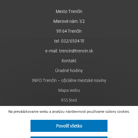
Mesto Trenčín
Mierové nám. 1/2
911 64 Trenčín
tel: 032/6504 111
e-mail: trencin@trencin.sk
Kontakt
Úradné hodiny
INFO Trenčín – oficiálne mestské noviny
Mapa webu
RSS feed
Nastavenie cookies
Na prevádzkovanie webu a analýzu návštevnosti používame súbory cookies.
Facebook
Povoliť všetko
YouTube