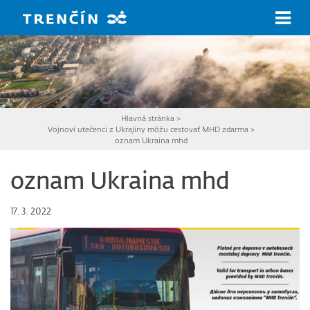
Prejsť na hlavný obsah
Hlavná stránka
>
Vojnoví utečenci z Ukrajiny môžu cestovať MHD zdarma
>
oznam Ukraina mhd
oznam Ukraina mhd
17. 3. 2022