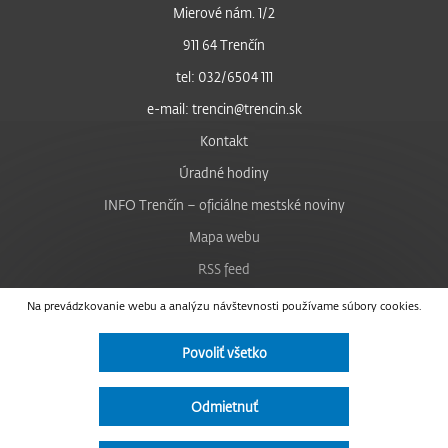
Mierové nám. 1/2
911 64 Trenčín
tel: 032/6504 111
e-mail: trencin@trencin.sk
Kontakt
Úradné hodiny
INFO Trenčín – oficiálne mestské noviny
Mapa webu
RSS feed
Nastavenie cookies
Na prevádzkovanie webu a analýzu návštevnosti používame súbory cookies.
Facebook
Povoliť všetko
YouTube
Instagram
Odmietnuť
Vyhlásenie o prístupnosti