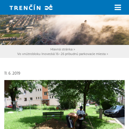
Prejsť na hlavný obsah
Hlavná stránka
>
Vo vnútrobloku Inovecká 16–26 pribudnú parkovacie miesta
>
11. 6. 2019