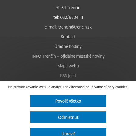
911 64 Trenčín
tel: 032/6504 111
e-mail: trencin@trencin.sk
Kontakt
Úradné hodiny
INFO Trenčín – oficiálne mestské noviny
Mapa webu
RSS feed
Nastavenie cookies
Na prevádzkovanie webu a analýzu návštevnosti používame súbory cookies.
Facebook
Povoliť všetko
YouTube
Instagram
Odmietnuť
Vyhlásenie o prístupnosti
Upraviť