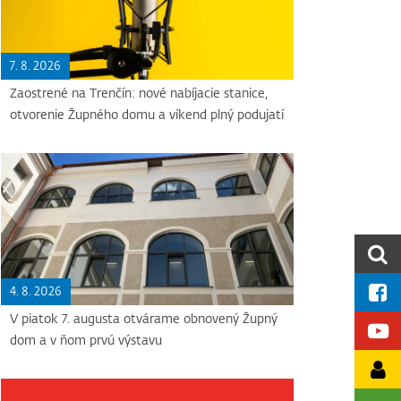
7. 8. 2026
Zaostrené na Trenčín: nové nabíjacie stanice,
otvorenie Župného domu a víkend plný podujatí
4. 8. 2026
V piatok 7. augusta otvárame obnovený Župný
dom a v ňom prvú výstavu