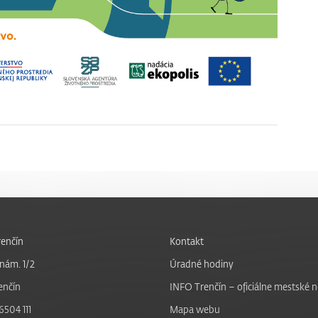
enčín
Kontakt
nám. 1/2
Úradné hodiny
enčín
INFO Trenčín – oficiálne mestské 
6504 111
Mapa webu