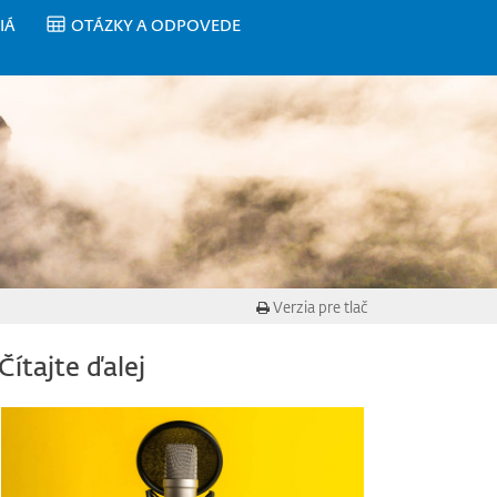
IÁ
OTÁZKY A ODPOVEDE
Verzia pre tlač
Čítajte ďalej