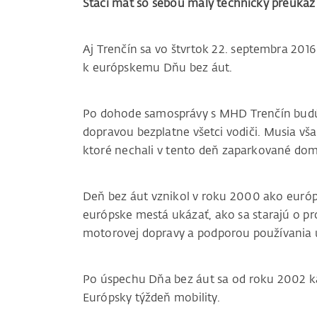
Stačí mať so sebou malý technický preukaz 
Aj Trenčín sa vo štvrtok 22. septembra 2016 
k európskemu Dňu bez áut.
Po dohode samosprávy s MHD Trenčín budú
dopravou bezplatne všetci vodiči. Musia vša
ktoré nechali v tento deň zaparkované dom
Deň bez áut vznikol v roku 2000 ako európska
európske mestá ukázať, ako sa starajú o 
motorovej dopravy a podporou používania 
Po úspechu Dňa bez áut sa od roku 2002 ka
Európsky týždeň mobility.