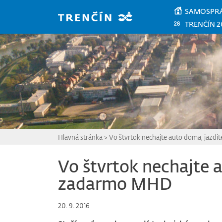
Prejsť na hlavný obsah
SAMOSPR
TRENČÍN 2
Hlavná stránka
>
Vo štvrtok nechajte auto doma, jazd
Vo štvrtok nechajte 
zadarmo MHD
20. 9. 2016