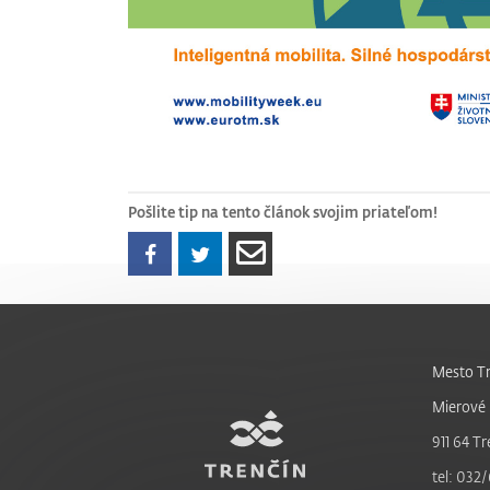
Pošlite tip na tento článok svojim priateľom!
Mesto Tr
Mierové 
911 64 Tr
tel: 032/