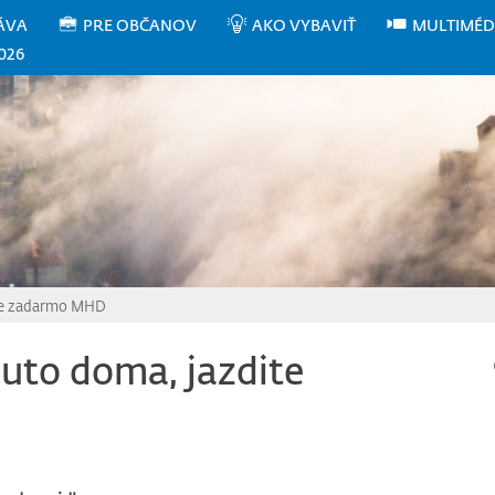
ÁVA
PRE OBČANOV
AKO VYBAVIŤ
MULTIMÉD
026
ite zadarmo MHD
auto doma, jazdite