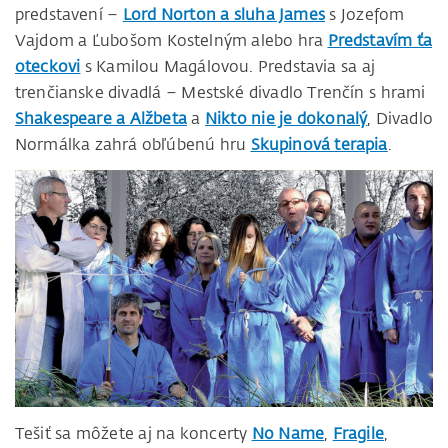
predstavení –
Lord Norton a sluha James
s Jozefom
Vajdom a Ľubošom Kostelným alebo hra
Predstavím ťa
oteckovi
s Kamilou Magálovou. Predstavia sa aj
trenčianske divadlá – Mestské divadlo Trenčín s hrami
Shakespeare a Alžbeta
a
Nikto nie je dokonalý
, Divadlo
Normálka zahrá obľúbenú hru
Skupinová terapia
.
Tešiť sa môžete aj na koncerty
No Name
,
Fragile
,