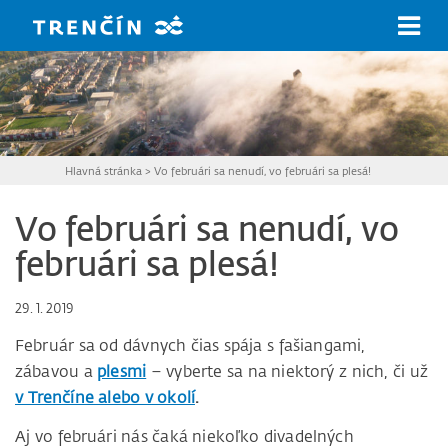
Prejsť na hlavný obsah
Hlavná stránka
>
Vo februári sa nenudí, vo februári sa plesá!
Vo februári sa nenudí, vo
februári sa plesá!
29. 1. 2019
Február sa od dávnych čias spája s fašiangami,
zábavou a
plesmi
– vyberte sa na niektorý z nich, či už
v Trenčíne alebo v okolí
.
Aj vo februári nás čaká niekoľko divadelných