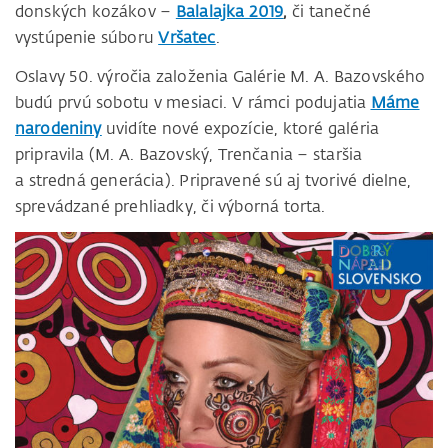
donských kozákov –
Balalajka 2019
,
či tanečné
vystúpenie súboru
Vršatec
.
Oslavy 50. výročia založenia Galérie M. A. Bazovského
budú prvú sobotu v mesiaci. V rámci podujatia
Máme
narodeniny
uvidíte nové expozície, ktoré galéria
pripravila (M. A. Bazovský, Trenčania – staršia
a stredná generácia). Pripravené sú aj tvorivé dielne,
sprevádzané prehliadky, či výborná torta.