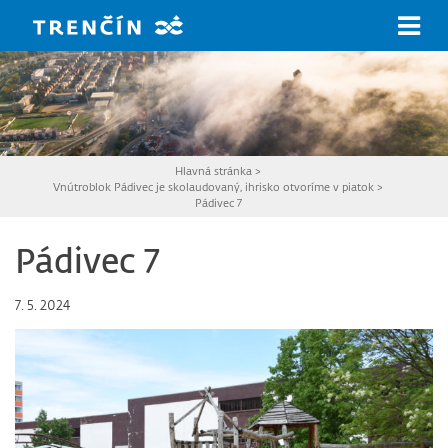
Prejsť na hlavný obsah
Hlavná stránka
>
Vnútroblok Pádivec je skolaudovaný, ihrisko otvoríme v piatok
>
Pádivec 7
Pádivec 7
7. 5. 2024