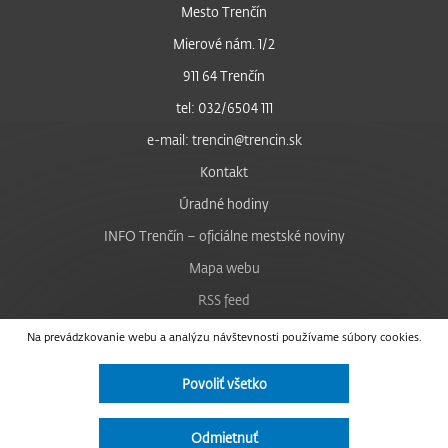
Mesto Trenčín
Mierové nám. 1/2
911 64 Trenčín
tel: 032/6504 111
e-mail: trencin@trencin.sk
Kontakt
Úradné hodiny
INFO Trenčín – oficiálne mestské noviny
Mapa webu
RSS feed
Nastavenie cookies
Na prevádzkovanie webu a analýzu návštevnosti používame súbory cookies.
Facebook
Povoliť všetko
YouTube
Instagram
Odmietnuť