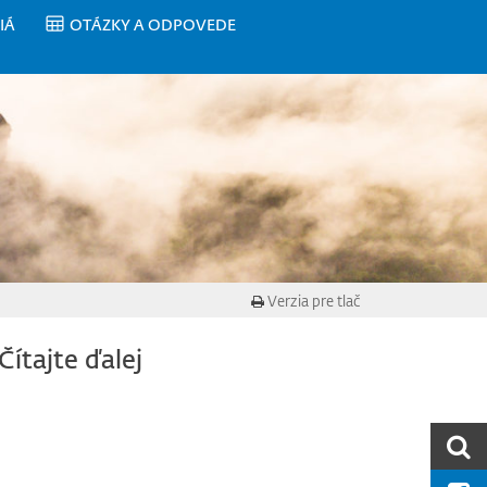
IÁ
OTÁZKY A ODPOVEDE
Verzia pre tlač
Čítajte ďalej