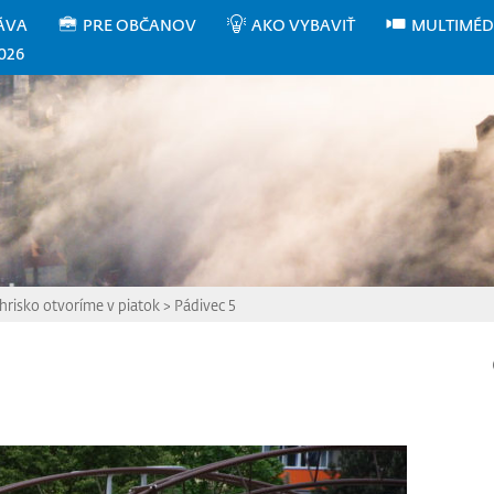
ÁVA
PRE OBČANOV
AKO VYBAVIŤ
MULTIMÉD
026
hrisko otvoríme v piatok
>
Pádivec 5