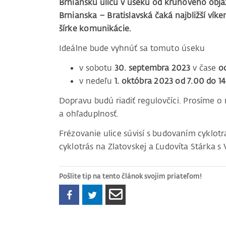
Brniansku ulicu v úseku od kruhového obja
Brnianska – Bratislavská čaká najbližší vík
šírke komunikácie.
Ideálne bude vyhnúť sa tomuto úseku
v sobotu
30. septembra 2023
v čase
o
v nedeľu
1. októbra 2023 od 7.00 do 1
Dopravu budú riadiť regulovčíci. Prosíme o 
a ohľaduplnosť.
Frézovanie ulice súvisí s budovaním cyklot
cyklotrás na Zlatovskej a Ľudovíta Stárka s
Pošlite tip na tento článok svojim priateľom!