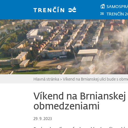
Prejsť na hlavný obsah
SAMOSPR
TRENČÍN 2
Hlavná stránka
>
Víkend na Brnianskej ulici bude s ob
Víkend na Brnianskej 
obmedzeniami
29. 9. 2023