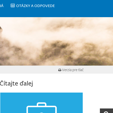
IÁ
OTÁZKY A ODPOVEDE
Verzia pre tlač
Čítajte ďalej