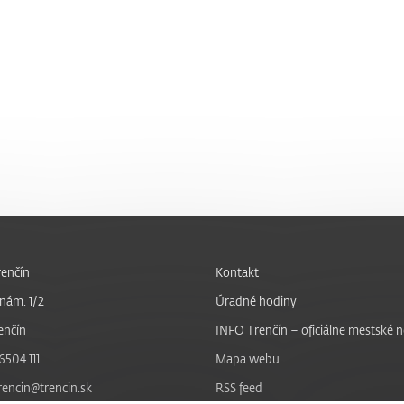
enčín
Kontakt
nám. 1/2
Úradné hodiny
enčín
INFO Trenčín – oficiálne mestské 
6504 111
Mapa webu
trencin@trencin.sk
RSS feed