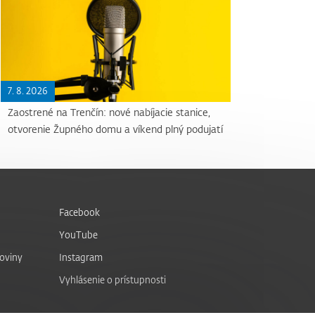
7. 8. 2026
Zaostrené na Trenčín: nové nabíjacie stanice,
otvorenie Župného domu a víkend plný podujatí
Facebook
YouTube
noviny
Instagram
Vyhlásenie o prístupnosti