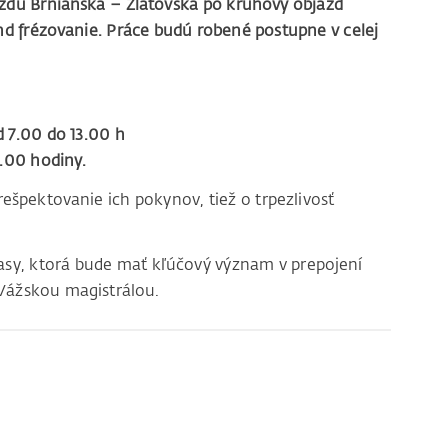
zdu Brnianska – Zlatovská po kruhový objazd
end frézovanie. Práce budú robené postupne v celej
d 7.00 do 13.00 h
4.00 hodiny.
rešpektovanie ich pokynov, tiež o trpezlivosť
rasy, ktorá bude mať kľúčový význam v prepojení
 Vážskou magistrálou.