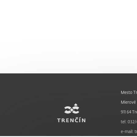
Mesto Tr
Mierové 
911 64 Tr
tel: 032/
e-mail: 