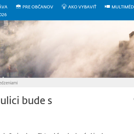
ÁVA
PRE OBČANOV
AKO VYBAVIŤ
MULTIMÉD
026
medzeniami
ulici bude s