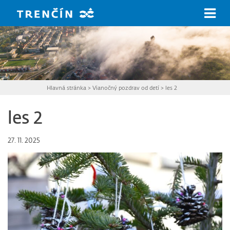
Prejsť na hlavný obsah
Hlavná stránka
>
Vianočný pozdrav od detí
>
les 2
les 2
27. 11. 2025