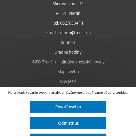
Mierové nám. 1/2
911 64 Trenčín
tel: 032/6504 111
e-mail: trencin@trencin.sk
Kontakt
Úradné hodiny
INFO Trenčín – oficiálne mestské noviny
Mapa webu
RSS feed
Nastavenie cookies
Na prevádzkovanie webu a analýzu návštevnosti používame súbory cookies.
Facebook
Povoliť všetko
YouTube
Instagram
Odmietnuť
Vyhlásenie o prístupnosti