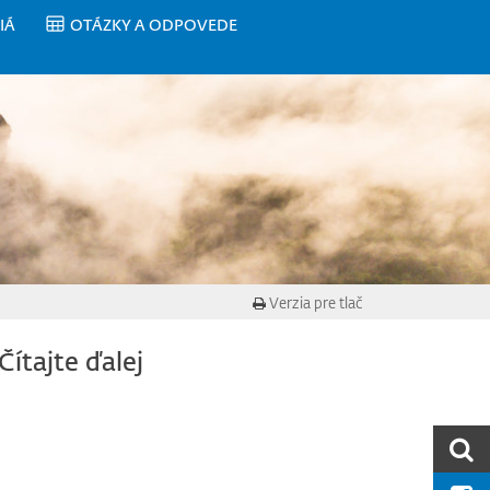
IÁ
OTÁZKY A ODPOVEDE
Verzia pre tlač
Čítajte ďalej