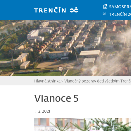
Prejsť na hlavný obsah
SAMOSPR
TRENČÍN 2
Hlavná stránka
>
Vianočný pozdrav detí všetkým Tren
VIanoce 5
1. 12. 2021