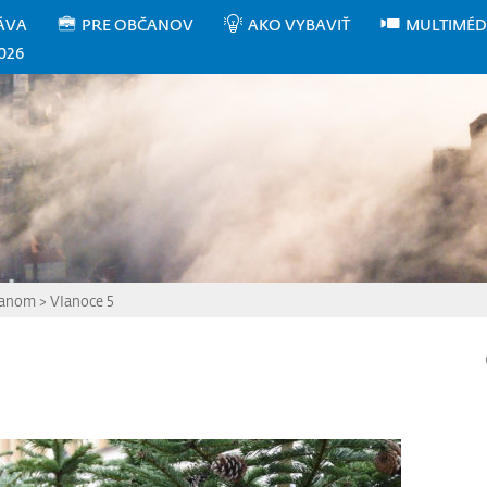
ÁVA
PRE OBČANOV
AKO VYBAVIŤ
MULTIMÉD
026
čanom
>
VIanoce 5