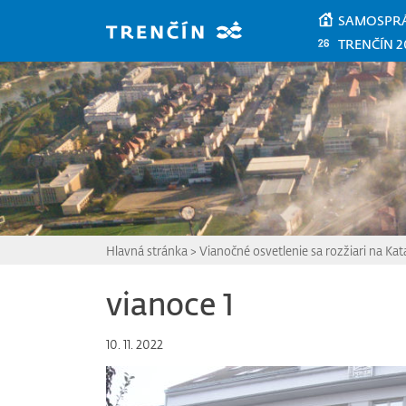
Prejsť na hlavný obsah
SAMOSPR
TRENČÍN 2
Hlavná stránka
>
Vianočné osvetlenie sa rozžiari na Kat
vianoce 1
10. 11. 2022