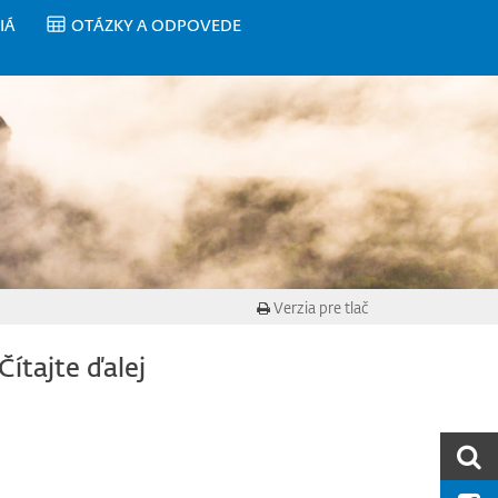
IÁ
OTÁZKY A ODPOVEDE
Verzia pre tlač
Čítajte ďalej