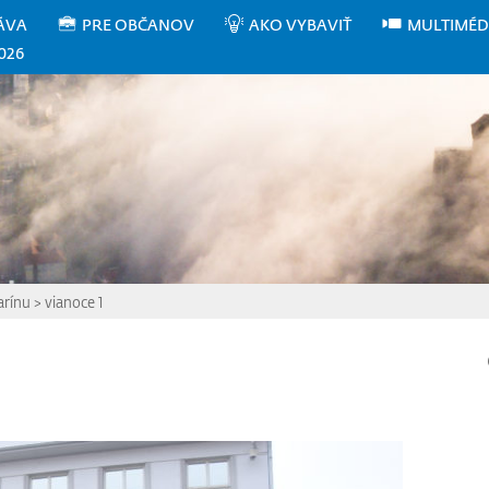
ÁVA
PRE OBČANOV
AKO VYBAVIŤ
MULTIMÉD
026
arínu
>
vianoce 1