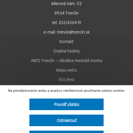
Mierové nám. 1/2
911 64 Trenčín
tel: 032/6504 111
e-mail: trencin@trencin.sk
Kontakt
Úradné hodiny
INFO Trenčín – oficiálne mestské noviny
Mapa webu
RSS feed
Nastavenie cookies
Na prevádzkovanie webu a analýzu návštevnosti používame súbory cookies.
Facebook
Povoliť všetko
YouTube
Instagram
Odmietnuť
Vyhlásenie o prístupnosti