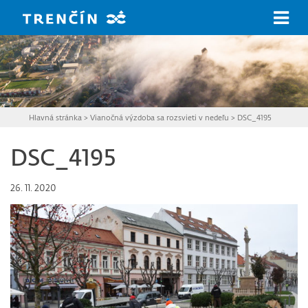
Prejsť na hlavný obsah
Hlavná stránka
>
Vianočná výzdoba sa rozsvieti v nedeľu
>
DSC_4195
DSC_4195
26. 11. 2020