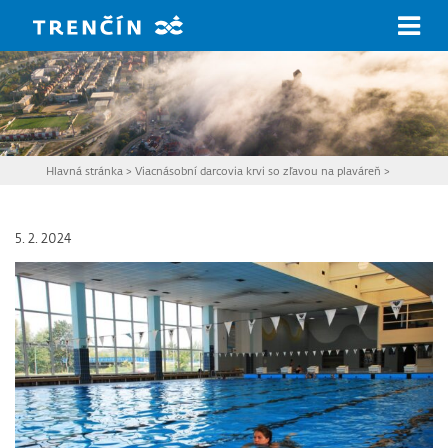
Prejsť na hlavný obsah
Hlavná stránka
>
Viacnásobní darcovia krvi so zľavou na plaváreň
>
5. 2. 2024