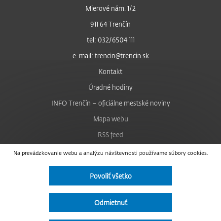
Mierové nám. 1/2
911 64 Trenčín
tel: 032/6504 111
e-mail: trencin@trencin.sk
Kontakt
Úradné hodiny
INFO Trenčín – oficiálne mestské noviny
Mapa webu
RSS feed
Nastavenie cookies
Na prevádzkovanie webu a analýzu návštevnosti používame súbory cookies.
Facebook
Povoliť všetko
YouTube
Instagram
Odmietnuť
Vyhlásenie o prístupnosti