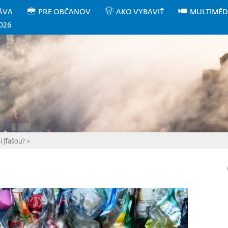
ÁVA
PRE OBČANOV
AKO VYBAVIŤ
MULTIMÉD
026
i fľašou?
>