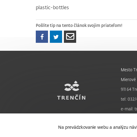
plastic-bottles
Pošlite tip na tento článok svojim priateľom!
Mesto Tr
Mierové 
911 64 Tr
tel: 032/
e-mail: 
Na prevádzkovanie webu a analýzu návš