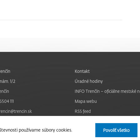
enčín
Kontakt
nám. 1/2
Úradné hodiny
enčín
INFO Trenčín – oficiálne mestské 
6504 111
Mapa webu
trencin@trencin.sk
RSS feed
Nastavenie cookies
tevnosti používame súbory cookies.
Povoliť všetko