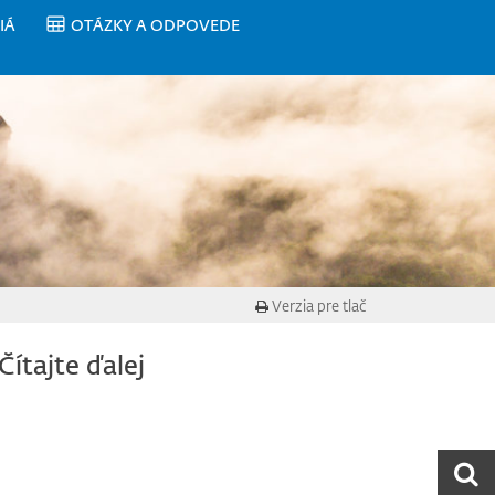
IÁ
OTÁZKY A ODPOVEDE
Verzia pre tlač
Čítajte ďalej