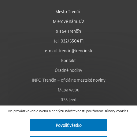
Mesto Trenčín
Mierové nám. 1/2
911 64 Trenčín
tel: 032/6504 111
e-mail: trencin@trencin.sk
Kontakt
Úradné hodiny
INFO Trenčín – oficiálne mestské noviny
Mapa webu
RSS feed
Nastavenie cookies
Na prevádzkovanie webu a analýzu návštevnosti používame súbory cookies.
Facebook
Povoliť všetko
YouTube