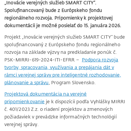
„Inovácie verejných služieb SMART CITY“.
Spolufinancovaný bude z Európskeho fondu
regionálneho rozvoja. Pripomienky k projektovej
dokumentácii je možné posielať do 15. januára 2026.
Projekt „Inovácie verejných služieb SMART CITY“ bude
spolufinancovaný z Európskeho fondu regionálneho
rozvoja na základe výzvy na predkladanie ponúk č.
PSK-MIRRI-619-2024-ITI-EFRR –
Podpora rozvoja
tvorby, spracovania, využívania a prepájania dát v
rámci verejnej správy pre inteligentné rozhodovanie,
plánovanie a správu
, Program Slovensko.
Projektová dokumentácia na verejné
pripomienkovanie
je k dispozícii podľa Vyhlášky MIRRI
č. 401/2023 Z.z. o riadení projektov a zmenových
požiadaviek v prevádzke informačných technológií
verejnej správy.