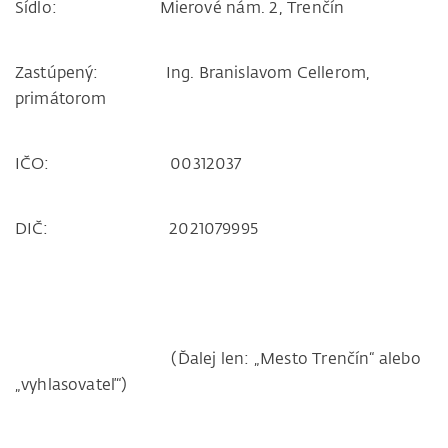
Sídlo: Mierové nám. 2, Trenčín
Zastúpený: Ing. Branislavom Cellerom,
primátorom
IČO: 00312037
DIČ: 2021079995
(Ďalej len: „Mesto Trenčín“ alebo
„vyhlasovateľ“)