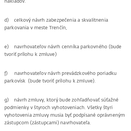
nákladov.
d) celkový návrh zabezpečenia a skvalitnenia
parkovania v meste Trenčín,
e) navrhovateľov návrh cenníka parkovného (bude
tvoriť prílohu k zmluve)
f) navrhovateľov návrh prevádzkového poriadku
parkovísk (bude tvoriť prílohu k zmluve).
g) návrh zmluvy, ktorý bude zohľadňovať súťažné
podmienky v štyroch vyhotoveniach. Všetky štyri
vyhotovenia zmluvy musia byť podpísané oprávneným
zástupcom (zástupcami) navrhovateľa.