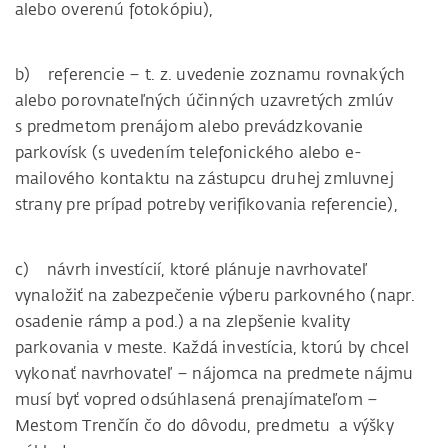
alebo overenú fotokópiu),
b) referencie – t. z. uvedenie zoznamu rovnakých
alebo porovnateľných účinných uzavretých zmlúv
s predmetom prenájom alebo prevádzkovanie
parkovísk (s uvedením telefonického alebo e-
mailového kontaktu na zástupcu druhej zmluvnej
strany pre prípad potreby verifikovania referencie),
c) návrh investícií, ktoré plánuje navrhovateľ
vynaložiť na zabezpečenie výberu parkovného (napr.
osadenie rámp a pod.) a na zlepšenie kvality
parkovania v meste. Každá investícia, ktorú by chcel
vykonať navrhovateľ – nájomca na predmete nájmu
musí byť vopred odsúhlasená prenajímateľom –
Mestom Trenčín čo do dôvodu, predmetu a výšky