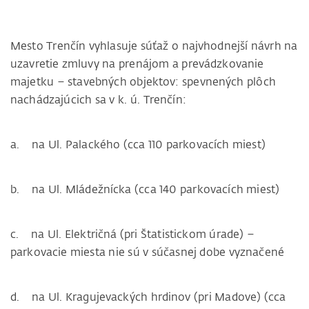
Mesto Trenčín vyhlasuje súťaž o najvhodnejší návrh na
uzavretie zmluvy na prenájom a prevádzkovanie
majetku – stavebných objektov: spevnených plôch
nachádzajúcich sa v k. ú. Trenčín:
a. na Ul. Palackého (cca 110 parkovacích miest)
b. na Ul. Mládežnícka (cca 140 parkovacích miest)
c. na Ul. Električná (pri Štatistickom úrade) –
parkovacie miesta nie sú v súčasnej dobe vyznačené
d. na Ul. Kragujevackých hrdinov (pri Madove) (cca