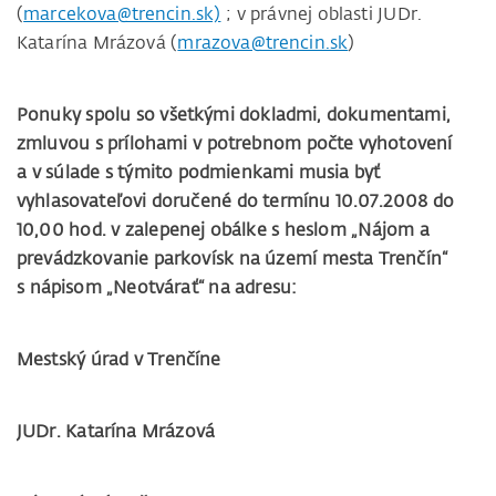
(
marcekova@trencin.sk)
; v právnej oblasti JUDr.
Katarína Mrázová (
mrazova@trencin.sk
)
Ponuky spolu so všetkými dokladmi, dokumentami,
zmluvou s prílohami v potrebnom počte vyhotovení
a v súlade s týmito podmienkami musia byť
vyhlasovateľovi doručené do termínu 10.07.2008 do
10,00 hod. v zalepenej obálke s heslom „Nájom a
prevádzkovanie parkovísk na území mesta Trenčín“
s nápisom „Neotvárať“ na adresu:
Mestský úrad v Trenčíne
JUDr. Katarína Mrázová