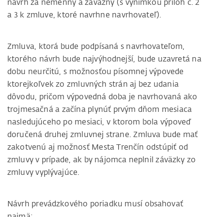
návrh za nemenný a záväzný (s výnimkou príloh č. 2
a 3 k zmluve, ktoré navrhne navrhovateľ).
Zmluva, ktorá bude podpísaná s navrhovateľom,
ktorého návrh bude najvýhodnejší, bude uzavretá na
dobu neurčitú, s možnosťou písomnej výpovede
ktorejkoľvek zo zmluvných strán aj bez udania
dôvodu, pričom výpovedná doba je navrhovaná ako
trojmesačná a začína plynúť prvým dňom mesiaca
nasledujúceho po mesiaci, v ktorom bola výpoveď
doručená druhej zmluvnej strane. Zmluva bude mať
zakotvenú aj možnosť Mesta Trenčín odstúpiť od
zmluvy v prípade, ak by nájomca neplnil záväzky zo
zmluvy vyplývajúce.
Návrh prevádzkového poriadku musí obsahovať
najmä: