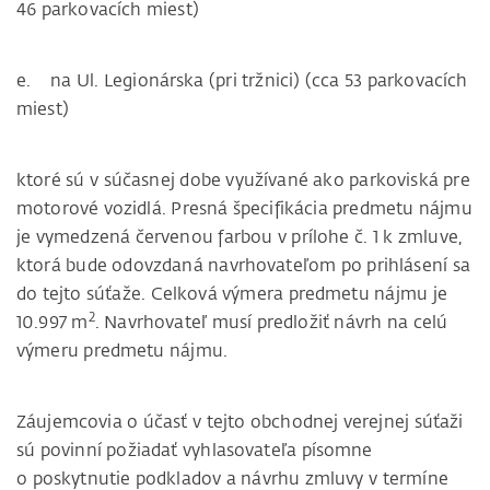
46 parkovacích miest)
e. na Ul. Legionárska (pri tržnici) (cca 53 parkovacích
miest)
ktoré sú v súčasnej dobe využívané ako parkoviská pre
motorové vozidlá. Presná špecifikácia predmetu nájmu
je vymedzená červenou farbou v prílohe č. 1 k zmluve,
ktorá bude odovzdaná navrhovateľom po prihlásení sa
do tejto súťaže. Celková výmera predmetu nájmu je
2
10.997 m
. Navrhovateľ musí predložiť návrh na celú
výmeru predmetu nájmu.
Záujemcovia o účasť v tejto obchodnej verejnej súťaži
sú povinní požiadať vyhlasovateľa písomne
o poskytnutie podkladov a návrhu zmluvy v termíne