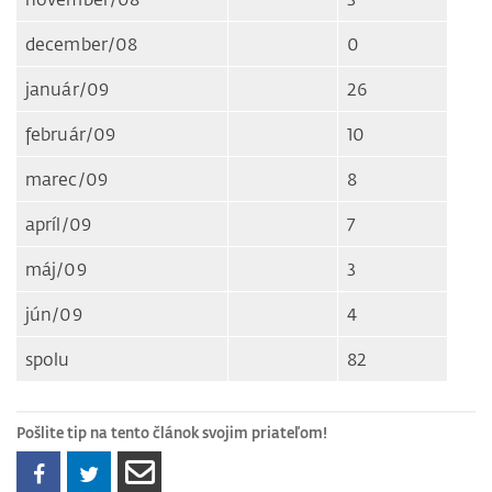
december/08
0
január/09
26
február/09
10
marec/09
8
apríl/09
7
máj/09
3
jún/09
4
spolu
82
Pošlite tip na tento článok svojim priateľom!