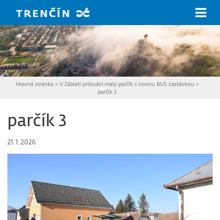
Prejsť na hlavný obsah
Hlavná stránka
>
V Záblatí pribudol malý parčík s novou BUS zastávkou
>
parčík 3
parčík 3
21. 1. 2026