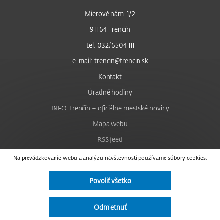
Mierové nám. 1/2
911 64 Trenčín
tel: 032/6504 111
e-mail: trencin@trencin.sk
Kontakt
Úradné hodiny
INFO Trenčín – oficiálne mestské noviny
Mapa webu
RSS feed
Nastavenie cookies
Na prevádzkovanie webu a analýzu návštevnosti používame súbory cookies.
Facebook
Povoliť všetko
YouTube
Instagram
Odmietnuť
Vyhlásenie o prístupnosti