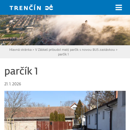
Prejsť na hlavný obsah
Hlavná stránka
>
V Záblatí pribudol malý parčík s novou BUS zastávkou
>
parčík 1
parčík 1
21. 1. 2026