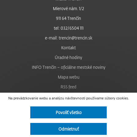
Mierové nám. 1/2
911 64 Trenčín
tel: 032/6504 111
e-mail: trencin@trencin.sk
Kontakt
Úradné hodiny
INFO Trenčín – oficiálne mestské noviny
Mapa webu
RSS feed
Nastavenie cookies
Na prevádzkovanie webu a analýzu návštevnosti používame súbory cookies.
Facebook
Povoliť všetko
YouTube
Instagram
Odmietnuť
Vyhlásenie o prístupnosti