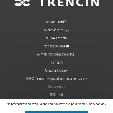
Mesto Trenčín
Mierové nám. 1/2
911 64 Trenčín
tel: 032/6504 111
e-mail: trencin@trencin.sk
Kontakt
Úradné hodiny
INFO Trenčín – oficiálne mestské noviny
Mapa webu
RSS feed
Nastavenie cookies
Na prevádzkovanie webu a analýzu návštevnosti používame súbory cookies.
Facebook