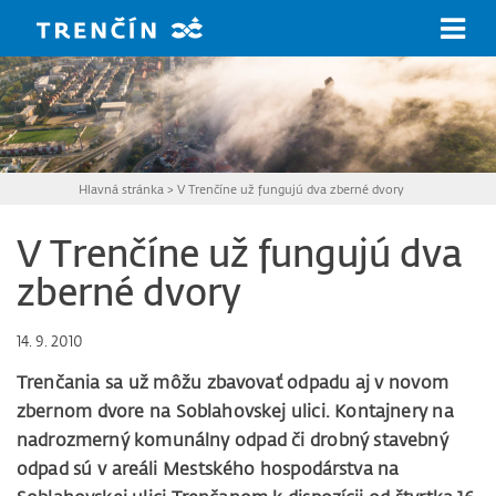
Prejsť na hlavný obsah
Hlavná stránka
>
V Trenčíne už fungujú dva zberné dvory
V Trenčíne už fungujú dva
zberné dvory
14. 9. 2010
Trenčania sa už môžu zbavovať odpadu aj v novom
zbernom dvore na Soblahovskej ulici. Kontajnery na
nadrozmerný komunálny odpad či drobný stavebný
odpad sú v areáli Mestského hospodárstva na