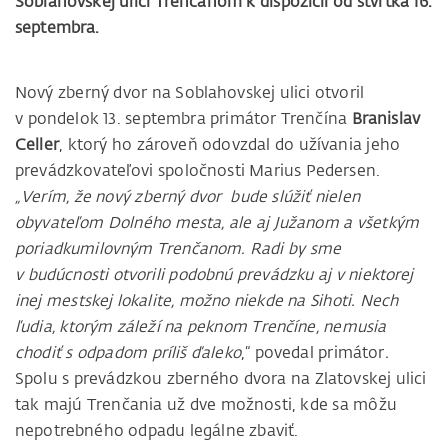
Soblahovskej ulici Trenčanom k dispozícii od štvrtka 16.
septembra.
Nový zberný dvor na Soblahovskej ulici otvoril
v pondelok 13. septembra primátor Trenčína
Branislav
Celler
, ktorý ho zároveň odovzdal do užívania jeho
prevádzkovateľovi spoločnosti Marius Pedersen.
„Verím, že nový zberný dvor bude slúžiť nielen
obyvateľom Dolného mesta, ale aj Južanom a všetkým
poriadkumilovným Trenčanom. Radi by sme
v budúcnosti otvorili podobnú prevádzku aj v niektorej
inej mestskej lokalite, možno niekde na Sihoti. Nech
ľudia, ktorým záleží na peknom Trenčíne, nemusia
chodiť s odpadom príliš ďaleko
,“ povedal primátor
.
Spolu s prevádzkou zberného dvora na Zlatovskej ulici
tak majú Trenčania už dve možnosti, kde sa môžu
nepotrebného odpadu legálne zbaviť.