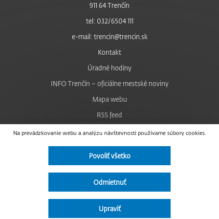
911 64 Trenčín
tel: 032/6504 111
e-mail: trencin@trencin.sk
Kontakt
Úradné hodiny
INFO Trenčín – oficiálne mestské noviny
Mapa webu
RSS feed
Nastavenie cookies
Na prevádzkovanie webu a analýzu návštevnosti používame súbory cookies.
Facebook
Povoliť všetko
YouTube
Instagram
Odmietnuť
Vyhlásenie o prístupnosti
Upraviť