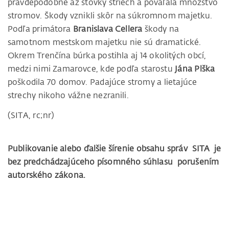
pravdepodobne až stovky striech a pováľala množstvo
stromov. Škody vznikli skôr na súkromnom majetku.
Podľa primátora
Branislava Cellera
škody na
samotnom mestskom majetku nie sú dramatické.
Okrem Trenčína búrka postihla aj 14 okolitých obcí,
medzi nimi Zamarovce, kde podľa starostu
Jána Plška
poškodila 70 domov. Padajúce stromy a lietajúce
strechy nikoho vážne nezranili.
(SITA, rc;nr)
Publikovanie alebo ďalšie šírenie obsahu správ SITA je
bez predchádzajúceho písomného súhlasu porušením
autorského zákona.