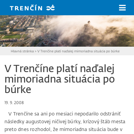
Prejsť na hlavný obsah
Hlavná stránka
>
V Trenčíne platí naďalej mimoriadna situácia po búrke
V Trenčíne platí naďalej
mimoriadna situácia po
búrke
19. 9. 2008
V Trenčíne sa ani po mesiaci nepodarilo odstrániť
následky augustovej ničivej búrky, krízový štáb mesta
preto dnes rozhodol, že mimoriadna situácia bude v