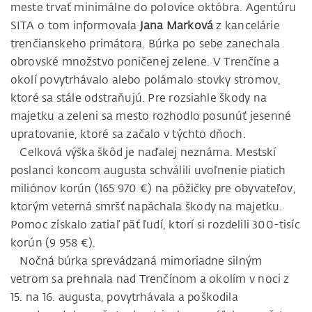
meste trvať minimálne do polovice októbra. Agentúru
SITA o tom informovala
Jana Marková
z kancelárie
trenčianskeho primátora. Búrka po sebe zanechala
obrovské množstvo poničenej zelene. V Trenčíne a
okolí povytrhávalo alebo polámalo stovky stromov,
ktoré sa stále odstraňujú. Pre rozsiahle škody na
majetku a zeleni sa mesto rozhodlo posunúť jesenné
upratovanie, ktoré sa začalo v týchto dňoch.
Celková výška škôd je naďalej neznáma. Mestskí
poslanci koncom augusta schválili uvoľnenie piatich
miliónov korún (165 970 €) na pôžičky pre obyvateľov,
ktorým veterná smršť napáchala škody na majetku.
Pomoc získalo zatiaľ päť ľudí, ktorí si rozdelili 300-tisíc
korún (9 958 €).
Nočná búrka sprevádzaná mimoriadne silným
vetrom sa prehnala nad Trenčínom a okolím v noci z
15. na 16. augusta, povytrhávala a poškodila