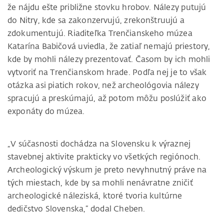
že nájdu ešte približne stovku hrobov. Nálezy putujú
do Nitry, kde sa zakonzervujú, zrekonštruujú a
zdokumentujú. Riaditeľka Trenčianskeho múzea
Katarína Babičová uviedla, že zatiaľ nemajú priestory,
kde by mohli nálezy prezentovať. Časom by ich mohli
vytvoriť na Trenčianskom hrade. Podľa nej je to však
otázka asi piatich rokov, než archeológovia nálezy
spracujú a preskúmajú, až potom môžu poslúžiť ako
exponáty do múzea.
„V súčasnosti dochádza na Slovensku k výraznej
stavebnej aktivite prakticky vo všetkých regiónoch.
Archeologický výskum je preto nevyhnutný práve na
tých miestach, kde by sa mohli nenávratne zničiť
archeologické náleziská, ktoré tvoria kultúrne
dedičstvo Slovenska,“ dodal Cheben.