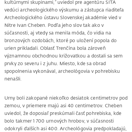
kultúrnymi skupinami,“ uviedol pre agentúru SITA
vedúci archeologického výskumu a zástupca riaditeľa
Archeologického ústavu Slovenskej akadémie vied v
Nitre Ivan Cheben. Podľa jeho slov tak ako v
súčasnosti, aj vtedy sa menila móda, čo vidia na
bronzových ozdobách, ktoré po uložení popola do
urien prikladali. Oblasť Trenčína bola zároveň
významnou obchodnou križovatkou a dostali sa sem
prvky zo severu i z juhu. Miesto, kde sa obrad
spopolnenia vykonával, archeológovia v pohrebisku
nenašli.
Urny boli zakopané niekoľko desiatok centimetrov pod
zemou, v priemere majú asi 40 centimetrov. Cheben
uviedol, že doposiaľ preskúmali časť pohrebiska, kde
bolo takmer 1 700 urnových hrobov, v súčasnosti
odokryli ďalších asi 400. Archeológovia predpokladajú,