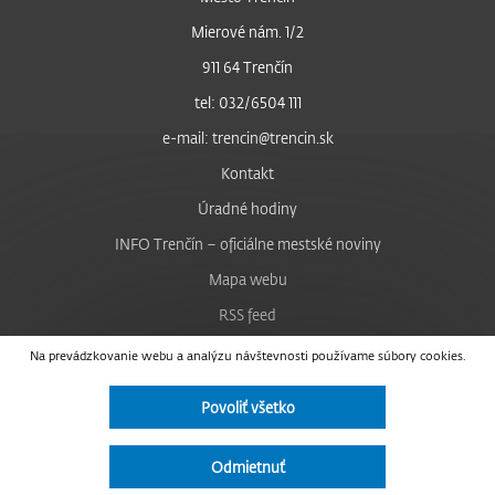
Mierové nám. 1/2
911 64 Trenčín
tel: 032/6504 111
e-mail: trencin@trencin.sk
Kontakt
Úradné hodiny
INFO Trenčín – oficiálne mestské noviny
Mapa webu
RSS feed
Nastavenie cookies
Na prevádzkovanie webu a analýzu návštevnosti používame súbory cookies.
Facebook
Povoliť všetko
YouTube
Instagram
Odmietnuť
Vyhlásenie o prístupnosti