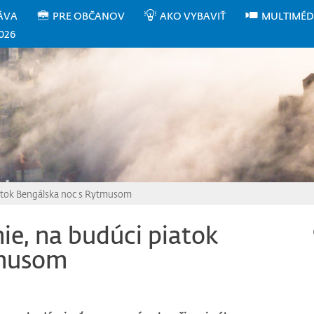
ÁVA
PRE OBČANOV
AKO VYBAVIŤ
MULTIMÉD
026
iatok Bengálska noc s Rytmusom
ie, na budúci piatok
tmusom