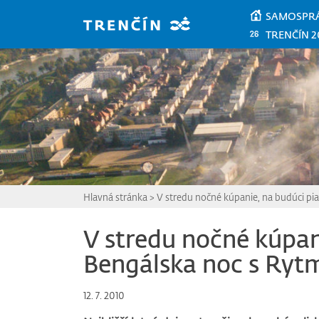
Prejsť na hlavný obsah
SAMOSPR
TRENČÍN 2
Hlavná stránka
>
V stredu nočné kúpanie, na budúci p
V stredu nočné kúpan
Bengálska noc s Ry
12. 7. 2010