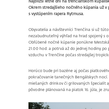
Najbližší letné dni na trenčianskom kúpali
Okrem stredajšieho nočného kúpania už v pi
s vystúpením rapera Rytmusa.
Obyvatelia a návštevníci Trenčína si už tút
nezabudnuteľný výhľad na hrad spojený s 
Obľúbené nočné kúpanie ponúkne Mestská p
21.00 hod. a potrvá až do jednej hodiny po
vzduchu v Trenčíne počas stredajšej tropic
Horúco bude pri bazéne aj počas piatkového 
pokračovanie tanečných Bengálskych nocí.
miešaných drinkov či grilovaných špecialít
pôvodne plánovaná na piatok 16. júla, je zr