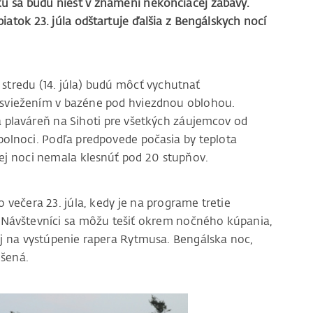
sku sa budú niesť v znamení nekončiacej zábavy.
atok 23. júla odštartuje ďalšia z Bengálskych nocí
o stredu (14. júla) budú môcť vychutnať
osviežením v bazéne pod hviezdnou oblohou.
laváreň na Sihoti pre všetkých záujemcov od
 polnoci. Podľa predpovede počasia by teplota
kej noci nemala klesnúť pod 20 stupňov.
večera 23. júla, kedy je na programe tretie
 Návštevníci sa môžu tešiť okrem nočného kúpania,
 aj na vystúpenie rapera Rytmusa. Bengálska noc,
ušená.