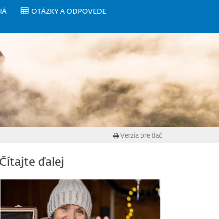
IÁ
OTÁZKY A ODPOVEDE
Verzia pre tlač
Čítajte ďalej