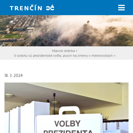
Prejsť na hlavný obsah
Hlavná stránka
>
V sobotu sú prezidentské voľby, pozor na zmeny v miestnostiach
>
18. 3. 2024