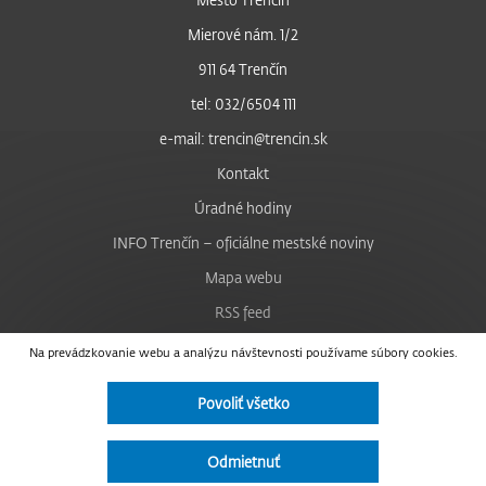
Mierové nám. 1/2
911 64 Trenčín
tel: 032/6504 111
e-mail: trencin@trencin.sk
Kontakt
Úradné hodiny
INFO Trenčín – oficiálne mestské noviny
Mapa webu
RSS feed
Nastavenie cookies
Na prevádzkovanie webu a analýzu návštevnosti používame súbory cookies.
Facebook
Povoliť všetko
YouTube
Instagram
Odmietnuť
Vyhlásenie o prístupnosti