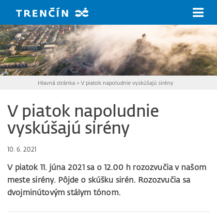
Prejsť na hlavný obsah
Hlavná stránka
>
V piatok napoludnie vyskúšajú sirény
V piatok napoludnie
vyskúšajú sirény
10. 6. 2021
V piatok 11. júna 2021 sa o 12.00 h rozozvučia v našom
meste sirény. Pôjde o skúšku sirén.
Rozozvučia sa
dvojminútovým stálym tónom.