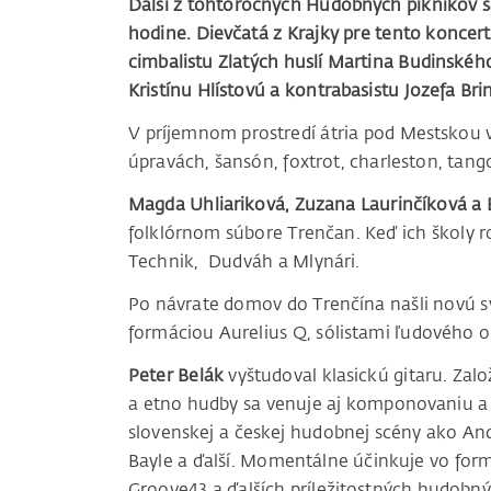
Ďalší z tohtoročných Hudobných piknikov sa
hodine. Dievčatá z Krajky pre tento koncer
cimbalistu Zlatých huslí Martina Budinského,
Kristínu Hlístovú a kontrabasistu Jozefa Bri
V príjemnom prostredí átria pod Mestskou 
úpravách, šansón, foxtrot, charleston, tango
Magda Uhliariková, Zuzana Laurinčíková a
folklórnom súbore Trenčan. Keď ich školy roz
Technik, Dudváh a Mlynári.
Po návrate domov do Trenčína našli novú s
formáciou Aurelius Q, sólistami ľudového o
Peter Belák
vyštudoval klasickú gitaru. Zalo
a etno hudby sa venuje aj komponovaniu a
slovenskej a českej hudobnej scény ako And
Bayle a ďalší. Momentálne účinkuje vo form
Groove43 a ďalších príležitostných hudobný