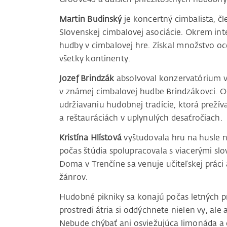
Martin Budinský
je koncertný cimbalista, čl
Slovenskej cimbalovej asociácie. Okrem int
hudby v cimbalovej hre. Získal množstvo o
všetky kontinenty.
Jozef Brindzák
absolvoval konzervatórium v
v známej cimbalovej hudbe Brindzákovci. O
udržiavaniu hudobnej tradície, ktorá prežív
a reštauráciách v uplynulých desaťročiach.
Kristína Hlístová
vyštudovala hru na husle n
počas štúdia spolupracovala s viacerými s
Doma v Trenčíne sa venuje učiteľskej práci
žánrov.
Hudobné pikniky sa konajú počas letných p
prostredí átria si oddýchnete nielen vy, ale a
Nebude chýbať ani osviežujúca limonáda a d