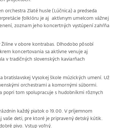
en orchestra Zlaté husle (Lúčnica) a predseda
erpretácie folklóru je aj aktívnym umelcom vážnej
cenení, zoznam jeho koncertných vystúpení zahŕňa
 Žiline v obore kontrabas. Dlhodobo pôsobí
krem koncertovania sa aktívne venuje aj
ala v tradičných slovenských kaviarňach
a bratislavskej Vysokej škole múzických umení. Už
lovenskými orchestrami a komornými súbormi.
 a popri tom spolupracuje s hudobníkmi rôznych
rázdnin každý piatok o 19.00. V príjemnom
j vaše deti, pre ktoré je pripravený detský kútik.
obré pivo. Vstup voľný.