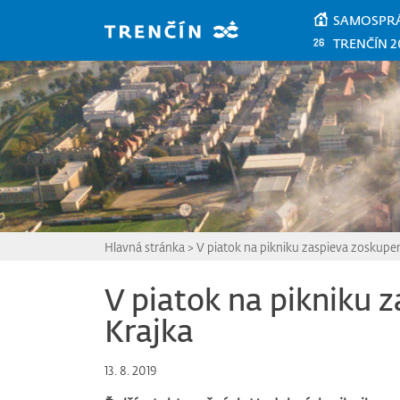
Prejsť na hlavný obsah
SAMOSPR
TRENČÍN 2
Hlavná stránka
>
V piatok na pikniku zaspieva zoskupen
V piatok na pikniku 
Krajka
13. 8. 2019