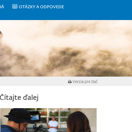
IÁ
OTÁZKY A ODPOVEDE
Verzia pre tlač
Čítajte ďalej