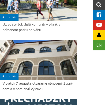
4. 8. 2026
Už vo štvrtok ďalší komunitný piknik v
prírodnom parku pri Váhu
EN
4. 8. 2026
V piatok 7. augusta otvárame obnovený Župný
dom a v ňom prvú výstavu