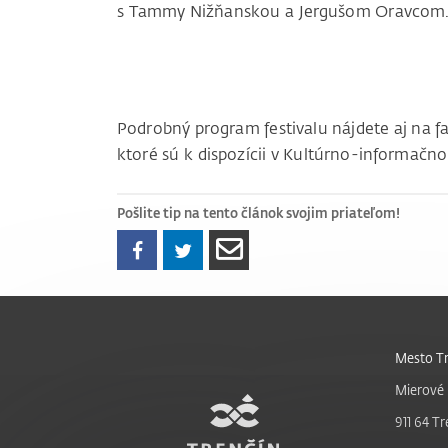
s Tammy Nižňanskou a Jergušom Oravcom
Podrobný program festivalu nájdete aj na 
ktoré sú k dispozícii v Kultúrno-informačn
Pošlite tip na tento článok svojim priateľom!
Mesto Tr
Mierové 
911 64 Tr