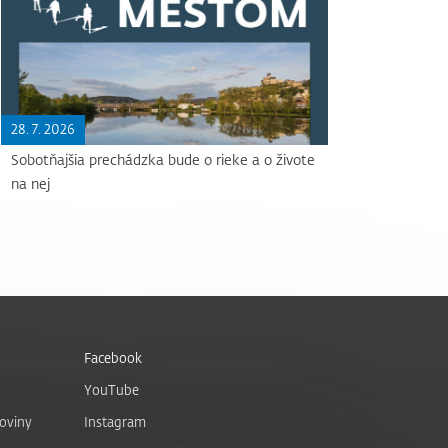
28. 7. 2026
Sobotňajšia prechádzka bude o rieke a o živote
na nej
Facebook
YouTube
noviny
Instagram