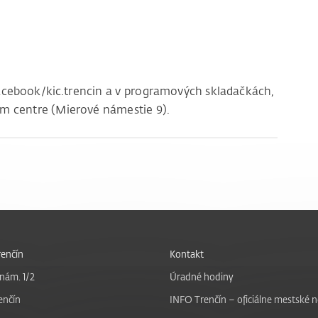
.
facebook/kic.trencin a v programových skladačkách,
om centre (Mierové námestie 9).
enčín
Kontakt
nám. 1/2
Úradné hodiny
enčín
INFO Trenčín – oficiálne mestské 