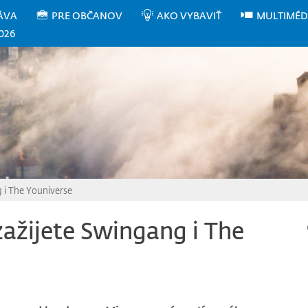
ÁVA
PRE OBČANOV
AKO VYBAVIŤ
MULTIMÉD
026
g i The Youniverse
zažijete Swingang i The