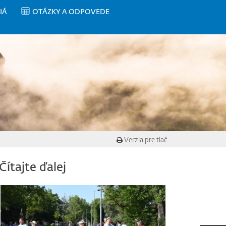
IÁ
OTÁZKY A ODPOVEDE
Verzia pre tlač
Čítajte ďalej