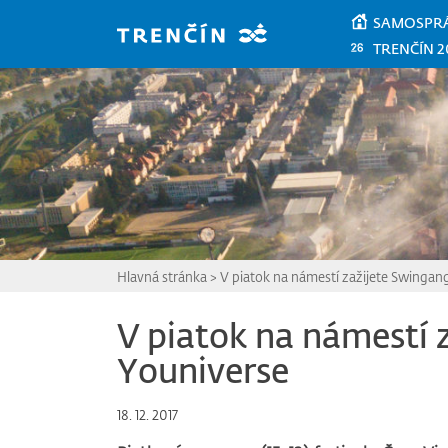
Prejsť na hlavný obsah
SAMOSPR
TRENČÍN 2
Hlavná stránka
>
V piatok na námestí zažijete Swingan
V piatok na námestí 
Youniverse
18. 12. 2017