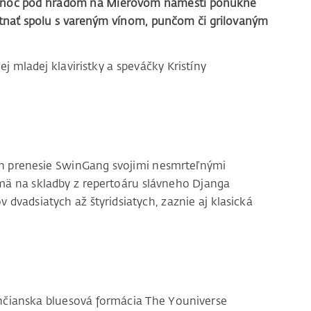
 Vianoc pod hradom na Mierovom námestí ponúkne
hutnať spolu s vareným vínom, punčom či grilovaným
j mladej klaviristky a speváčky Kristíny
 h prenesie SwinGang svojimi nesmrteľnými
mä na skladby z repertoáru slávneho Djanga
 dvadsiatych až štyridsiatych, zaznie aj klasická
nčianska bluesová formácia The Youniverse