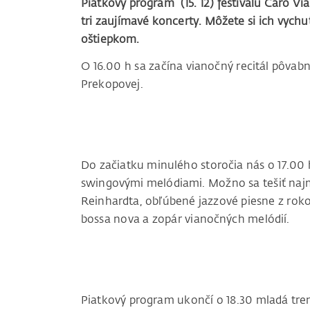
Piatkový program (15. 12) festivalu Čaro
tri zaujímavé koncerty. Môžete si ich vyc
oštiepkom.
O 16.00 h sa začína vianočný recitál pôvabne
Prekopovej.
Do začiatku minulého storočia nás o 17.00
swingovými melódiami. Možno sa tešiť naj
Reinhardta, obľúbené jazzové piesne z rokov
bossa nova a zopár vianočných melódií.
Piatkový program ukončí o 18.30 mladá tre