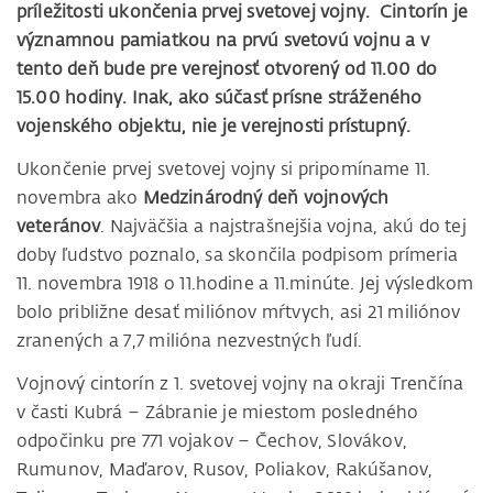
príležitosti ukončenia prvej svetovej vojny. Cintorín je
významnou pamiatkou na prvú svetovú vojnu a v
tento deň bude pre verejnosť otvorený od 11.00 do
15.00 hodiny. Inak, ako súčasť prísne stráženého
vojenského objektu, nie je verejnosti prístupný.
Ukončenie prvej svetovej vojny si pripomíname 11.
novembra ako
Medzinárodný deň vojnových
veteránov
. Najväčšia a najstrašnejšia vojna, akú do tej
doby ľudstvo poznalo, sa skončila podpisom prímeria
11. novembra 1918 o 11.hodine a 11.minúte. Jej výsledkom
bolo približne desať miliónov mŕtvych, asi 21 miliónov
zranených a 7,7 milióna nezvestných ľudí.
Vojnový cintorín z 1. svetovej vojny na okraji Trenčína
v časti Kubrá – Zábranie je miestom posledného
odpočinku pre 771 vojakov – Čechov, Slovákov,
Rumunov, Maďarov, Rusov, Poliakov, Rakúšanov,