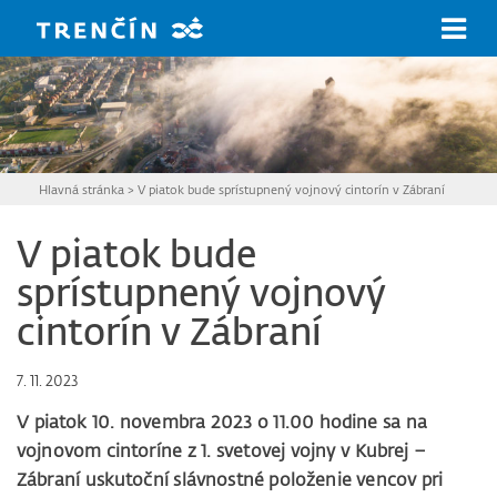
Prejsť na hlavný obsah
Hlavná stránka
>
V piatok bude sprístupnený vojnový cintorín v Zábraní
V piatok bude
sprístupnený vojnový
cintorín v Zábraní
7. 11. 2023
V piatok 10. novembra 2023 o 11.00 hodine sa na
vojnovom cintoríne z 1. svetovej vojny v Kubrej –
Zábraní uskutoční slávnostné položenie vencov pri