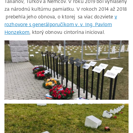
Talianov, Turkov a Nemcov. V roku 2019 bol vyhlásený
za národnú kultúrnu pamiatku. V rokoch 2014 až 2018
prebehla jeho obnova, o ktorej sa viac dozviete
v
rozhovore s generálporučíkom v. v. Ing. Pavlom
Honzekom
, ktorý obnovu cintorína inicioval.