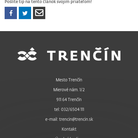
Pošlite tip na tento článok svojim priateľom!
Mesto Trenčín
Mierové nám. 1/2
911 64 Trenčín
tel: 032/6504 111
e-mail: trencin@trencin.sk
Kontakt