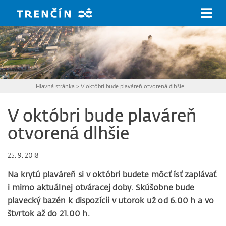
Prejsť na hlavný obsah
Hlavná stránka
>
V októbri bude plaváreň otvorená dlhšie
V októbri bude plaváreň
otvorená dlhšie
25. 9. 2018
Na krytú plaváreň si v októbri budete môcť ísť zaplávať
i mimo aktuálnej otváracej doby. Skúšobne bude
plavecký bazén k dispozícii v utorok už od 6.00 h a vo
štvrtok až do 21.00 h.