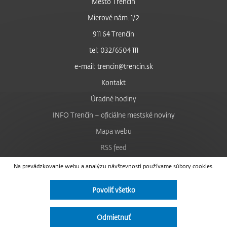
Mesto Trenčín
Mierové nám. 1/2
911 64 Trenčín
tel: 032/6504 111
e-mail: trencin@trencin.sk
Kontakt
Úradné hodiny
INFO Trenčín – oficiálne mestské noviny
Mapa webu
RSS feed
Nastavenie cookies
Na prevádzkovanie webu a analýzu návštevnosti používame súbory cookies.
Facebook
Povoliť všetko
YouTube
Instagram
Odmietnuť