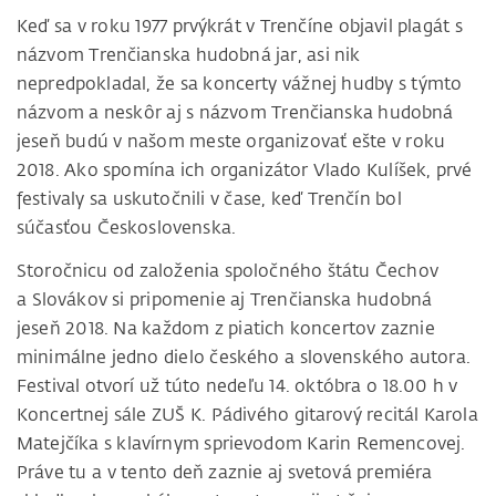
Keď sa v roku 1977 prvýkrát v Trenčíne objavil plagát s
názvom Trenčianska hudobná jar, asi nik
nepredpokladal, že sa koncerty vážnej hudby s týmto
názvom a neskôr aj s názvom Trenčianska hudobná
jeseň budú v našom meste organizovať ešte v roku
2018. Ako spomína ich organizátor Vlado Kulíšek, prvé
festivaly sa uskutočnili v čase, keď Trenčín bol
súčasťou Československa.
Storočnicu od založenia spoločného štátu Čechov
a Slovákov si pripomenie aj Trenčianska hudobná
jeseň 2018. Na každom z piatich koncertov zaznie
minimálne jedno dielo českého a slovenského autora.
Festival otvorí už túto nedeľu 14. októbra o 18.00 h v
Koncertnej sále ZUŠ K. Pádivého gitarový recitál Karola
Matejčíka s klavírnym sprievodom Karin Remencovej.
Práve tu a v tento deň zaznie aj svetová premiéra