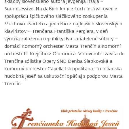
skladby slovenského autora Jevgenija Iršaja –
Soundsessive. Na ďalších koncertoch festival uvedie
spoluprácu špičkového sláčikového zoskupenia
Muchovo kvarteto a jedného z najlepších slovenských
klaviristov – Trenčana Františka Perglera, v deň
výročia založenia republiky dva spriatelené súbory –
domáci Komorný orchester Mesta Trenčín a Komorní
orchestr Iši Krejčího z Olomouca. V novembri zavíta do
Trenčína sólistka Opery SND Denisa Šlepkovská a
komorný orchester Capella Istropolitana. Trenčianska
hudobná jeseň sa uskutoční opäť aj s podporou Mesta
Trenčín.