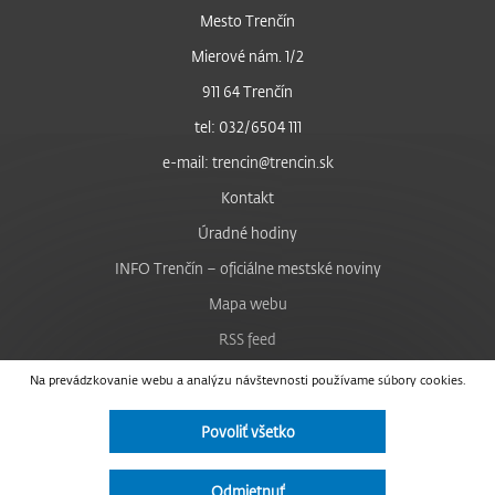
Mesto Trenčín
Mierové nám. 1/2
911 64 Trenčín
tel: 032/6504 111
e-mail: trencin@trencin.sk
Kontakt
Úradné hodiny
INFO Trenčín – oficiálne mestské noviny
Mapa webu
RSS feed
Nastavenie cookies
Na prevádzkovanie webu a analýzu návštevnosti používame súbory cookies.
Facebook
Povoliť všetko
YouTube
Instagram
Odmietnuť