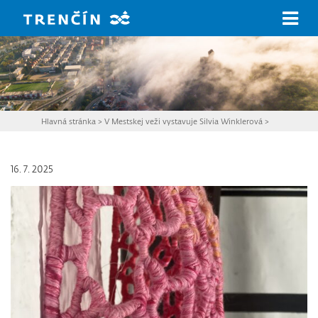
Prejsť na hlavný obsah
Hlavná stránka
>
V Mestskej veži vystavuje Silvia Winklerová
>
16. 7. 2025