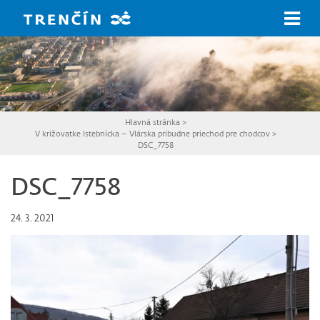
Prejsť na hlavný obsah
Hlavná stránka
>
V križovatke Istebnícka – Vlárska pribudne priechod pre chodcov
>
DSC_7758
DSC_7758
24. 3. 2021