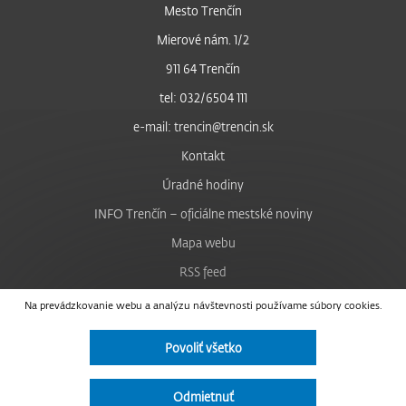
Mesto Trenčín
Mierové nám. 1/2
911 64 Trenčín
tel: 032/6504 111
e-mail: trencin@trencin.sk
Kontakt
Úradné hodiny
INFO Trenčín – oficiálne mestské noviny
Mapa webu
RSS feed
Nastavenie cookies
Na prevádzkovanie webu a analýzu návštevnosti používame súbory cookies.
Facebook
Povoliť všetko
YouTube
Instagram
Odmietnuť