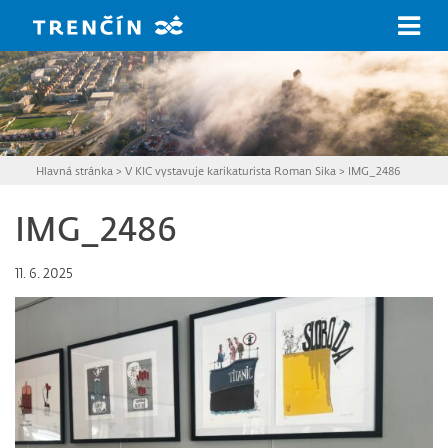
Prejsť na hlavný obsah
Hlavná stránka
>
V KIC vystavuje karikaturista Roman Sika
>
IMG_2486
IMG_2486
11. 6. 2025