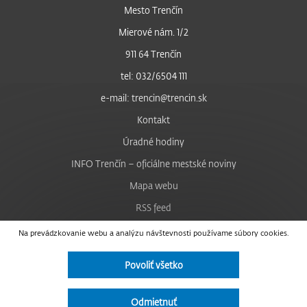
Mesto Trenčín
Mierové nám. 1/2
911 64 Trenčín
tel: 032/6504 111
e-mail: trencin@trencin.sk
Kontakt
Úradné hodiny
INFO Trenčín – oficiálne mestské noviny
Mapa webu
RSS feed
Nastavenie cookies
Na prevádzkovanie webu a analýzu návštevnosti používame súbory cookies.
Facebook
Povoliť všetko
YouTube
Instagram
Odmietnuť