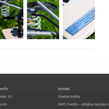
enčín
Kontakt
nám. 1/2
Úradné hodiny
enčín
INFO Trenčín – oficiálne mestské 