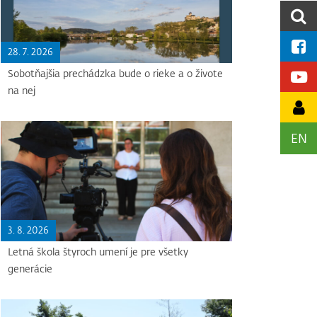
28. 7. 2026
Sobotňajšia prechádzka bude o rieke a o živote
na nej
EN
3. 8. 2026
Letná škola štyroch umení je pre všetky
generácie