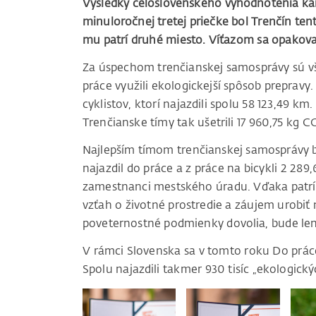
Výsledky celoslovenského vyhodnotenia ka
minuloročnej tretej priečke bol Trenčín ten
mu patrí druhé miesto. Víťazom sa opakova
Za úspechom trenčianskej samosprávy sú vše
práce využili ekologickejší spôsob prepravy
cyklistov, ktorí najazdili spolu 58 123,49 km
Trenčianske tímy tak ušetrili 17 960,75 kg CO
Najlepším tímom trenčianskej samosprávy 
najazdil do práce a z práce na bicykli 2 289,
zamestnanci mestského úradu. Vďaka patrí 
vzťah o životné prostredie a záujem urobiť
poveternostné podmienky dovolia, bude len
V rámci Slovenska sa v tomto roku Do práce 
Spolu najazdili takmer 930 tisíc „ekologický