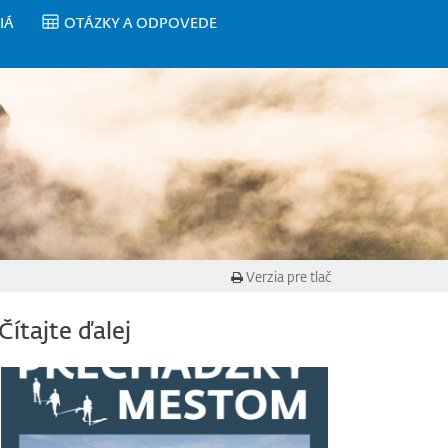
IÁ
OTÁZKY A ODPOVEDE
Verzia pre tlač
Čítajte ďalej