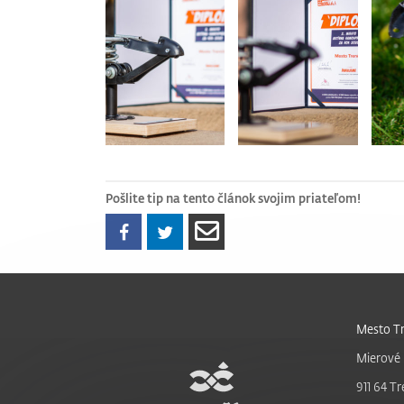
Pošlite tip na tento článok svojim priateľom!
Mesto Tr
Mierové 
911 64 Tr