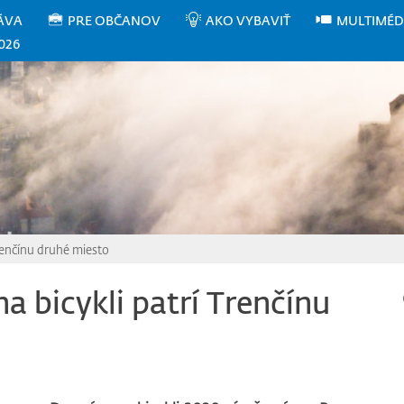
ÁVA
PRE OBČANOV
AKO VYBAVIŤ
MULTIMÉD
026
renčínu druhé miesto
a bicykli patrí Trenčínu