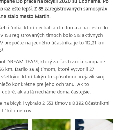
mpane Do práce na bicykli 2020 sú už známe. Po
toraz ešte lepší. Z 85 zaregistrovaných samospráv
ne stalo mesto Martin.
tci ľudia, ktorí nechali auto doma a na cestu do
. V 153 registrovaných tímoch bolo 518 aktívnych
. V prepočte na jedného účastníka je to 112,21 km.
².
bol DREAM TEAM, ktorý za čas trvania kampane
66 km. Darilo sa aj tímom, ktoré vytvorili 27
všetkým, ktorí takýmto spôsobom prejavili svoj
 niečo konkrétne pre jeho ochranu. Ak to
 dobré, ak autá necháme doma častejšie.
na bicykli vybralo 2 553 tímov s 8 392 účastníkmi.
ch“ kilometrov.