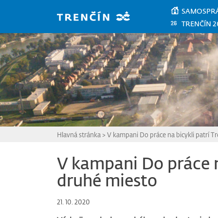
Prejsť na hlavný obsah
SAMOSPR
TRENČÍN 2
Hlavná stránka
>
V kampani Do práce na bicykli patrí T
V kampani Do práce n
druhé miesto
21. 10. 2020