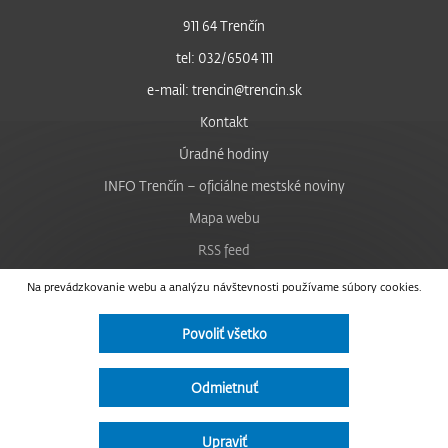
911 64 Trenčín
tel: 032/6504 111
e-mail: trencin@trencin.sk
Kontakt
Úradné hodiny
INFO Trenčín – oficiálne mestské noviny
Mapa webu
RSS feed
Nastavenie cookies
Na prevádzkovanie webu a analýzu návštevnosti používame súbory cookies.
Facebook
Povoliť všetko
YouTube
Instagram
Odmietnuť
Vyhlásenie o prístupnosti
Upraviť