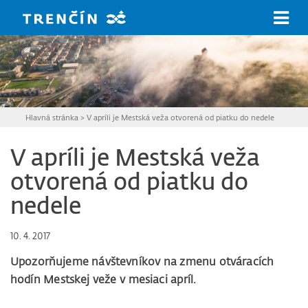
Prejsť na hlavný obsah
Hlavná stránka
>
V apríli je Mestská veža otvorená od piatku do nedele
V apríli je Mestská veža
otvorená od piatku do
nedele
10. 4. 2017
Upozorňujeme návštevníkov na zmenu otváracích
hodín Mestskej veže v mesiaci apríl.