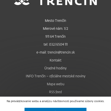
Mesto Trenčín
Mierové nám. 1/2
911 64 Trenčín
tel: 032/6504 111
e-mail: trencin@trencin.sk
Kontakt
Úradné hodiny
INFO Trenčín – oficiálne mestské noviny
Mapa webu
RSS feed
Nastavenie cookies
Na prevádzkovanie webu a analýzu návštevnosti používame súbory cookies.
Facebook