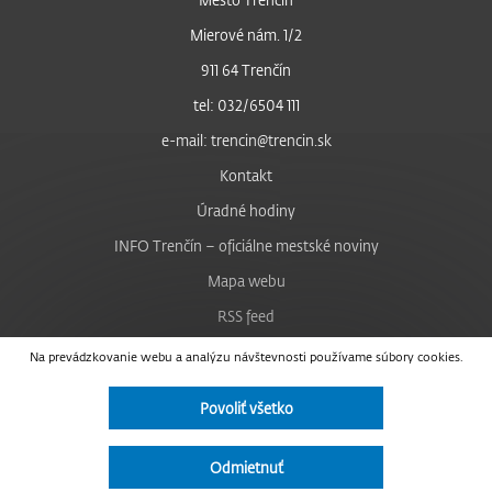
Mierové nám. 1/2
911 64 Trenčín
tel: 032/6504 111
e-mail: trencin@trencin.sk
Kontakt
Úradné hodiny
INFO Trenčín – oficiálne mestské noviny
Mapa webu
RSS feed
Nastavenie cookies
Na prevádzkovanie webu a analýzu návštevnosti používame súbory cookies.
Facebook
Povoliť všetko
YouTube
Instagram
Odmietnuť
Vyhlásenie o prístupnosti