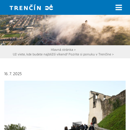
Prejsť na hlavný obsah
Hlavná stránka
>
Už viete, kde budete najbližší víkend? Pozrite si ponuku v Trenčíne
>
16. 7. 2025