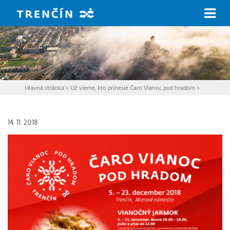
Prejsť na hlavný obsah
Hlavná stránka
>
Už vieme, kto prinesie Čaro Vianoc pod hradom
>
14. 11. 2018