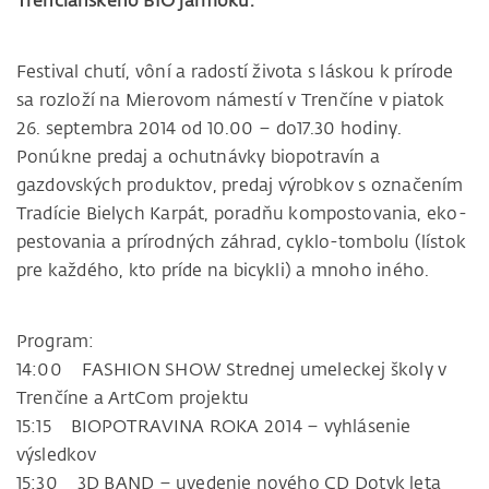
Trenčianskeho BIO jarmoku.
Festival chutí, vôní a radostí života s láskou k prírode
sa rozloží na Mierovom námestí v Trenčíne v piatok
26. septembra 2014 od 10.00 – do17.30 hodiny.
Ponúkne predaj a ochutnávky biopotravín a
gazdovských produktov, predaj výrobkov s označením
Tradície Bielych Karpát, poradňu kompostovania, eko-
pestovania a prírodných záhrad, cyklo-tombolu (lístok
pre každého, kto príde na bicykli) a mnoho iného.
Program:
14:00 FASHION SHOW Strednej umeleckej školy v
Trenčíne a ArtCom projektu
15:15 BIOPOTRAVINA ROKA 2014 – vyhlásenie
výsledkov
15:30 3D BAND – uvedenie nového CD Dotyk leta